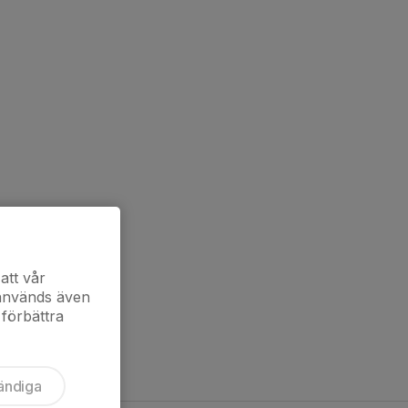
att vår
 används även
 förbättra
ändiga