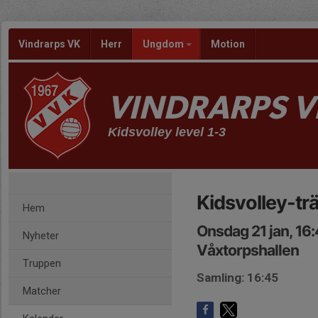
Vindrarps VK
Herr
Ungdom
Motion
VINDRARPS V
Kidsvolley level 1-3
Kidsvolley-tr
Hem
Onsdag 21 jan, 16
Nyheter
Våxtorpshallen
Truppen
Samling: 16:45
Matcher