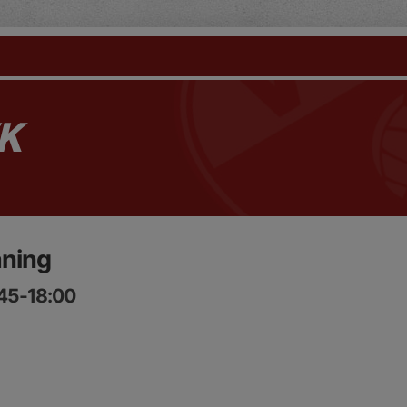
K
äning
:45-18:00