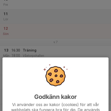
Fre
11
Lör
12
Sön
v.7
13
16:30
Träning
18:00
Mån
Våxtorpshallen
14
Tis
15
Ons
16
Godkänn kakor
Tor
Vi använder oss av kakor (cookies) för att vår
17
webbplats ska fungera bra för dig. De används