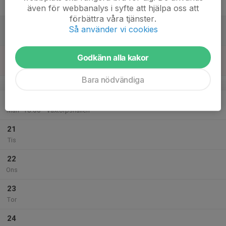
Fre
även för webbanalys i syfte att hjälpa oss att
förbättra våra tjänster.
18
Så använder vi cookies
Lör
19
09:00
Dags för hemma turnering
Godkänn alla kakor
13:30
Sön
Våxtorps idrottshall
Bara nödvändiga
v.8
20
16:30
Träning
18:00
Mån
Våxtorpshallen
21
Tis
22
Ons
23
Tor
24