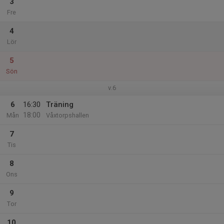
3
Fre
4
Lör
5
Sön
v.6
6
16:30
Träning
18:00
Mån
Våxtorpshallen
7
Tis
8
Ons
9
Tor
10