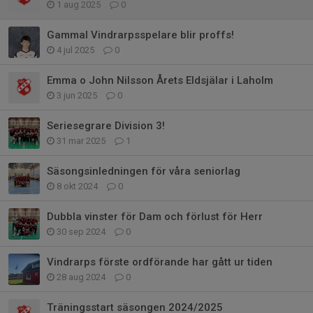
1 aug 2025
0
Gammal Vindrarpsspelare blir proffs!
4 jul 2025
0
Emma o John Nilsson Årets Eldsjälar i Laholm
3 jun 2025
0
Seriesegrare Division 3!
31 mar 2025
1
Säsongsinledningen för våra seniorlag
8 okt 2024
0
Dubbla vinster för Dam och förlust för Herr
30 sep 2024
0
Vindrarps förste ordförande har gått ur tiden
28 aug 2024
0
Träningsstart säsongen 2024/2025