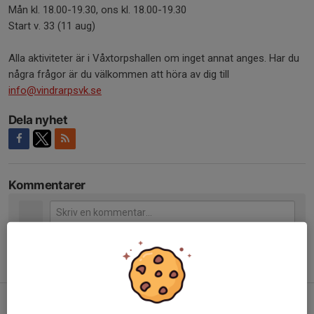
Mån kl. 18.00-19.30, ons kl. 18.00-19.30
Start v. 33 (11 aug)
Alla aktiviteter är i Våxtorpshallen om inget annat anges. Har du
några frågor är du välkommen att höra av dig till
info@vindrarpsvk.se
Dela nyhet
Kommentarer
Tidigare nyheter
Påminnelse utbildning
4 maj, 08:58
0