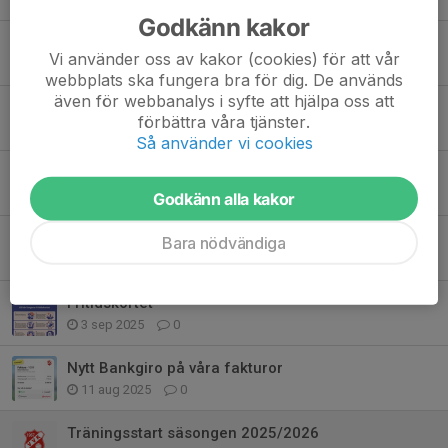
Godkänn kakor
Utbildning Kidzvolley Level 1-3
Vi använder oss av kakor (cookies) för att vår
19 mar, 16:18
0
webbplats ska fungera bra för dig. De används
även för webbanalys i syfte att hjälpa oss att
Pappersbeställning
förbättra våra tjänster.
13 feb, 08:12
0
Så använder vi cookies
Level 4-6 stängt för nya spelare
17 okt 2025
0
Godkänn alla kakor
Pappersbeställning
Bara nödvändiga
4 sep 2025
0
Fritidskortet
3 sep 2025
0
Nytt Bankgiro på våra fakturor
11 aug 2025
0
Träningsstart säsongen 2025/2026