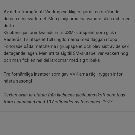
Av detta framgår att Vindrarp verkligen gjorde en strålande
debut i seriesystemet. Men glädjeämnena var inte slut i och med
detta.
Klubbens juniorer kvalade in till JSM-slutspelet som gick i
Västerås. I slutspelet föll ungdomarna med flaggan i topp.
Förlorade båda matcherna i gruppspelet och blev sist av de sex
deltagande lagen. Men att ta sig till SM-slutspel var vackert nog
och man fick en hel del lärdomar med sig tillbaka.
Tre förnämliga insatser som gav VVK:arna råg i ryggen inför
nästa säsong!
Texten ovan är utdrag från klubbens jubileumsskrift som togs
fram i samband med 10-årsfirandet av föreningen 1977.