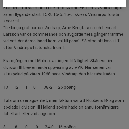
seriesammanhang.
Klubbens första match gick mot Malmö FK och VVK fick något
av en flygande start. 15-2, 15-5, 15-6, skrevs Vindrarps första
seger till.
"De långa grabbarna i Vindrarp, Arne Bengtsson och Lennart
Larsson var de dominerande och avgjorde flera gånger framme
vid nät, där deras längd kom väl till pass". Så stod att läsa i LT
efter Vindrarps historiska triumf.
Framgången mot Malmö var ingen tillfällighet. Skåneserien
division III blev en enda uppvisning av VVK. När serien var
slutspelad på våren 1968 hade Vindrarp den här tabellraden:
13 12 1 0 38-2 25 poäng
Tala om överlägsenhet, men faktum var att klubbens B-lag som
spelade i division III Halland södra hade en ännu förnämligare
tabellrad, eller vad sägs om:
8 8 0 0 24-0 16 poäng