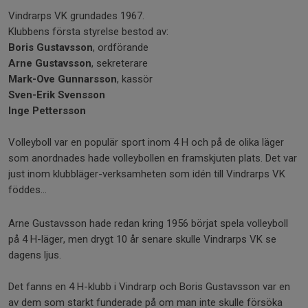
Vindrarps VK grundades 1967.
Klubbens första styrelse bestod av:
Boris Gustavsson
, ordförande
Arne Gustavsson
, sekreterare
Mark-Ove Gunnarsson
, kassör
Sven-Erik Svensson
Inge Pettersson
Volleyboll var en populär sport inom 4 H och på de olika läger
som anordnades hade volleybollen en framskjuten plats. Det var
just inom klubbläger-verksamheten som idén till Vindrarps VK
föddes...
Arne Gustavsson hade redan kring 1956 börjat spela volleyboll
på 4 H-läger, men drygt 10 år senare skulle Vindrarps VK se
dagens ljus.
Det fanns en 4 H-klubb i Vindrarp och Boris Gustavsson var en
av dem som starkt funderade på om man inte skulle försöka