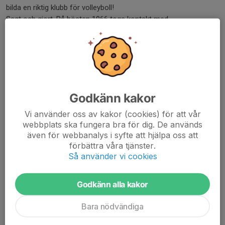
bilda en riktig klubb för volleyboll!
Sagt och gjort. På hösten 1966 togs kontakt med
volleybollkonsulenten Bengt Andersson, sedermera ordförande i
Hallands Volleybollförbund och Svenska Volleybollförbundet.
Namnet fanns redan givet, Vindrarp, och det naturliga var att
lägga till VK. Så föddes det röd-vita laget och man började spela
volleyboll i klubb, tränade gjorde man i Våxtorps gymnastiksal.
Godkänn kakor
Pojkarna var unga och det fanns inte speciellt gott om pengar,
Vi använder oss av kakor (cookies) för att vår
så man fick låna ihop till det viktigaste. Ett 25-tal spelare,
webbplats ska fungera bra för dig. De används
även för webbanalys i syfte att hjälpa oss att
däribland den sedermera landslagsmeriterade Lennart Larsson
förbättra våra tjänster.
fanns med i VVK-leden.
Så använder vi cookies
Vindrarps Volleybollklubb blev en av de första
volleybollklubbarna i Halland!
Godkänn alla kakor
Klubbodlarna i Vindrarp bildade ett starkt lag och framgångarna
Bara nödvändiga
kom snabbt när man säsongen 1967-68 gick i elden i