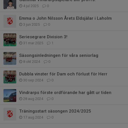
4 jul 2025
0
Emma o John Nilsson Årets Eldsjälar i Laholm
3 jun 2025
0
Seriesegrare Division 3!
31 mar 2025
1
Säsongsinledningen för våra seniorlag
8 okt 2024
0
Dubbla vinster för Dam och förlust för Herr
30 sep 2024
0
Vindrarps förste ordförande har gått ur tiden
28 aug 2024
0
Träningsstart säsongen 2024/2025
17 aug 2024
0