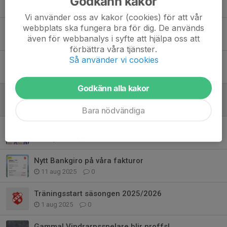
Godkänn kakor
19 mar, 16:18
0
Vi använder oss av kakor (cookies) för att vår
webbplats ska fungera bra för dig. De används
Pappersbeställning
även för webbanalys i syfte att hjälpa oss att
13 feb, 08:12
0
förbättra våra tjänster.
Så använder vi cookies
Level 4-6 stängt för nya spelare
17 okt 2025
0
Godkänn alla kakor
Pappersbeställning
4 sep 2025
0
Bara nödvändiga
Fritidskortet
3 sep 2025
0
Nytt Bankgiro på våra fakturor
11 aug 2025
0
Träningsstart säsongen 2025/2026
1 aug 2025
0
Gammal Vindrarpsspelare blir proffs!