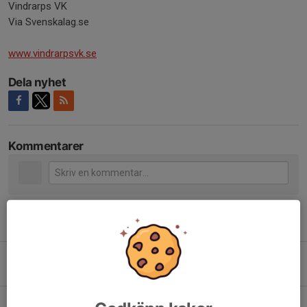
Vindrarps VK
Via Svenskalag.se
www.vindrarpsvk.se
Dela nyhet
Kommentarer
Tidigare nyheter
Påminnelse utbildning
4 maj, 08:58
0
Utbildning Kidzvolley Level 1-3