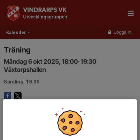
VINDRARPS VK
Utvecklingsgruppen
Logga in
Kalender
Träning
Måndag 6 okt 2025, 18:00-19:30
Våxtorpshallen
Samling: 18:00