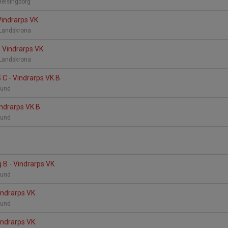
Helsingborg
Vindrarps VK
 Landskrona
 Vindrarps VK
 Landskrona
C - Vindrarps VK B
 Lund
indrarps VK B
 Lund
g B - Vindrarps VK
 Lund
indrarps VK
 Lund
indrarps VK