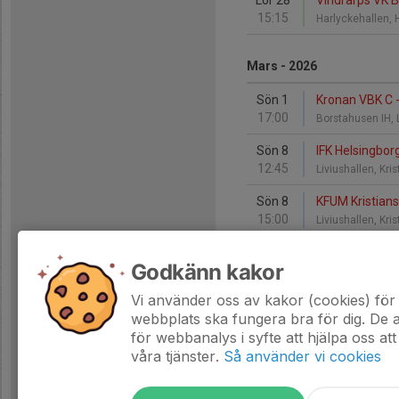
Lör 28
Vindrarps VK 
15:15
Harlyckehallen, 
Mars - 2026
Sön 1
Kronan VBK C -
17:00
Borstahusen IH,
Sön 8
IFK Helsingbor
12:45
Liviushallen, Kri
Sön 8
KFUM Kristians
15:00
Liviushallen, Kri
Godkänn kakor
April - 2026
Vi använder oss av kakor (cookies) för 
Lör 11
Vindrarps VK B
webbplats ska fungera bra för dig. De
10:00
Våxtorps Idrottsh
för webbanalys i syfte att hjälpa oss att
våra tjänster.
Så använder vi cookies