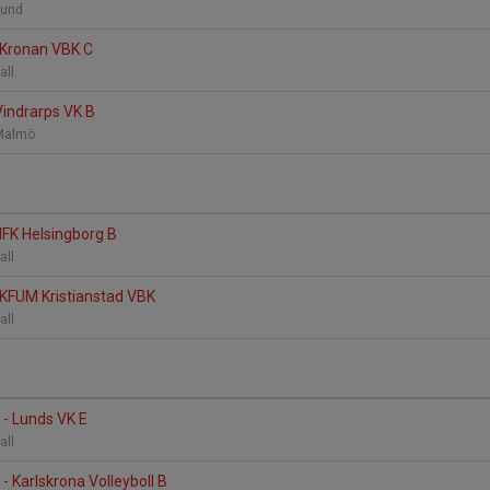
 Lund
 Kronan VBK C
all
Vindrarps VK B
, Malmö
 IFK Helsingborg B
all
 KFUM Kristianstad VBK
all
 - Lunds VK E
all
- Karlskrona Volleyboll B