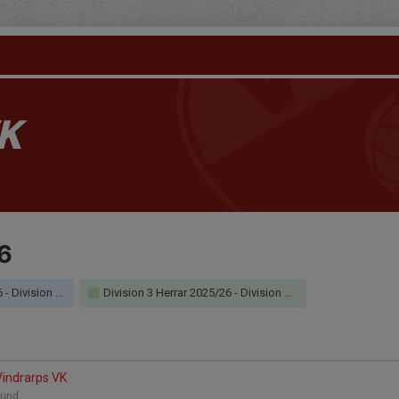
K
6
ödra - Mitt Damer
Division 3 Herrar 2025/26 - Division 3 Södra Herrar
Vindrarps VK
 Lund