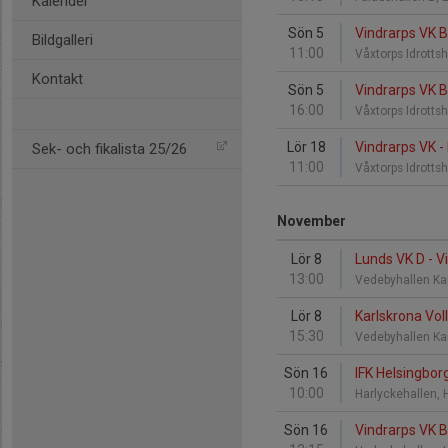
Kalender
Sön 5
Vindrarps VK 
Bildgalleri
11:00
Våxtorps Idrottsh
Kontakt
Sön 5
Vindrarps VK B
16:00
Våxtorps Idrottsh
Lör 18
Vindrarps VK -
Sek- och fikalista 25/26
11:00
Våxtorps Idrottsh
November
Lör 8
Lunds VK D - V
13:00
Vedebyhallen Ka
Lör 8
Karlskrona Voll
15:30
Vedebyhallen Ka
Sön 16
IFK Helsingbor
10:00
Harlyckehallen, 
Sön 16
Vindrarps VK B