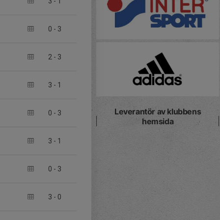
3
-
1
0
-
3
2
-
3
3
-
1
Leverantör av klubbens
0
-
3
hemsida
3
-
1
0
-
3
3
-
0