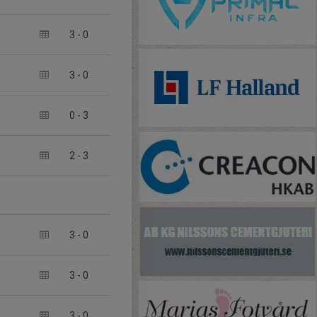
3
-
0
3
-
0
0
-
3
2
-
3
3
-
0
3
-
0
3
-
0