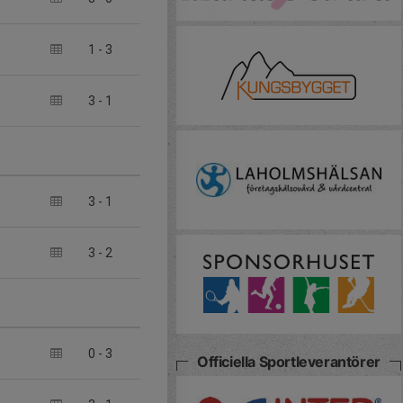
1
-
3
3
-
1
3
-
1
3
-
2
0
-
3
Officiella Sportleverantörer