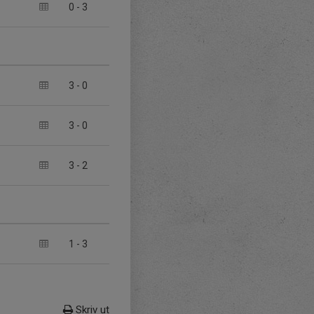
0
-
3
3
-
0
3
-
0
3
-
2
1
-
3
Skriv ut