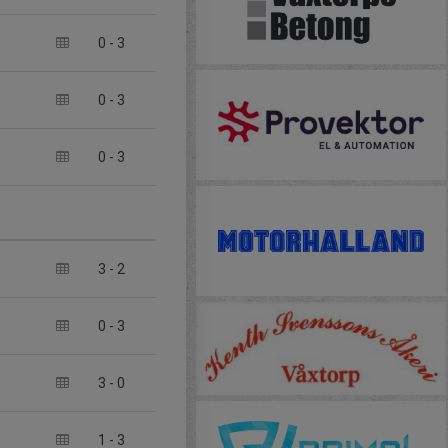
0
-
3
0
-
3
0
-
3
3
-
2
0
-
3
3
-
0
1
-
3