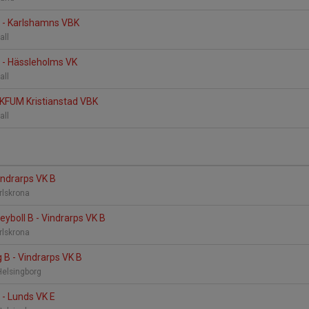
B - Karlshamns VBK
all
 - Hässleholms VK
all
 KFUM Kristianstad VBK
all
indrarps VK B
rlskrona
eyboll B - Vindrarps VK B
rlskrona
g B - Vindrarps VK B
Helsingborg
 - Lunds VK E