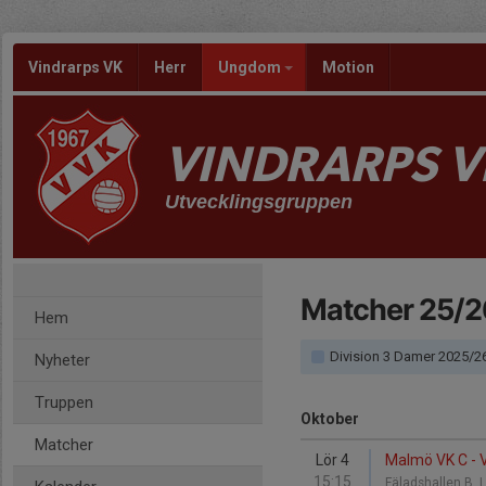
Vindrarps VK
Herr
Ungdom
Motion
VINDRARPS V
Utvecklingsgruppen
Matcher 25/2
Hem
Division 3 Damer 2025/26 - Division 3 S
Nyheter
Truppen
Oktober
Matcher
Lör 4
Malmö VK C - 
15:15
Fäladshallen B,