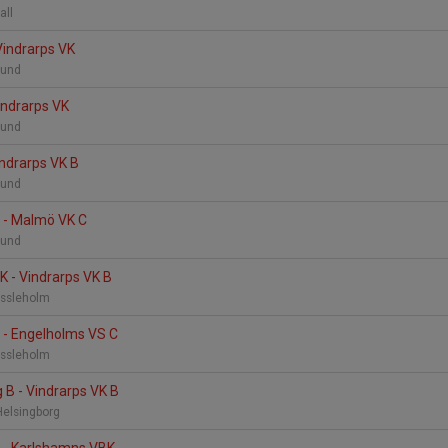
all
Vindrarps VK
 Lund
indrarps VK
 Lund
indrarps VK B
 Lund
B - Malmö VK C
 Lund
 - Vindrarps VK B
ässleholm
 - Engelholms VS C
ässleholm
g B - Vindrarps VK B
Helsingborg