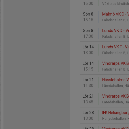
16:00
Våxtorps Idrottsh
Sön 8
Malmö VK C - 
15:15
Fäladshallen B,
Sön 8
Lunds VK D - V
17:30
Fäladshallen B,
Lör 14
Lunds VK F - V
13:00
Fäladshallen B,
Lör 14
Vindrarps VK 
15:15
Fäladshallen B,
Lör 21
Hässleholms VK
11:30
Läredahallen, H
Lör 21
Vindrarps VK B
13:45
Läredahallen, H
Lör 28
IFK Helsingbor
13:00
Harlyckehallen, 