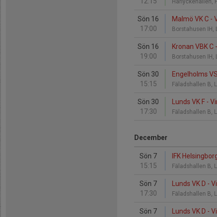
12:15
Harlyckehallen, 
Sön 16
Malmö VK C - 
17:00
Borstahusen IH,
Sön 16
Kronan VBK C -
19:00
Borstahusen IH,
Sön 30
Engelholms VS 
15:15
Fäladshallen B,
Sön 30
Lunds VK F - V
17:30
Fäladshallen B,
December
Sön 7
IFK Helsingbor
15:15
Fäladshallen B,
Sön 7
Lunds VK D - V
17:30
Fäladshallen B,
Sön 7
Lunds VK D - V