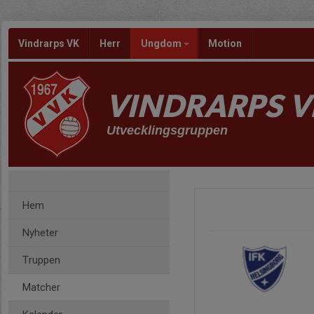
Vindrarps VK
Herr
Ungdom
Motion
VINDRARPS V
Utvecklingsgruppen
Hem
Nyheter
Truppen
Matcher