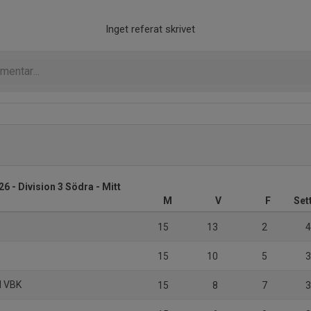
Inget referat skrivet
6 - Division 3 Södra - Mitt
M
V
F
Set
15
13
2
4
15
10
5
3
d VBK
15
8
7
3