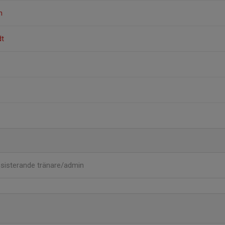
n
dt
sisterande tränare/admin