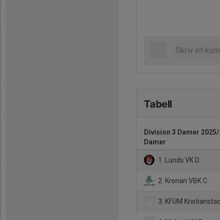
Tabell
Division 3 Damer 2025/2
Damer
1. Lunds VK D
2. Kronan VBK C
3. KFUM Kristiansta