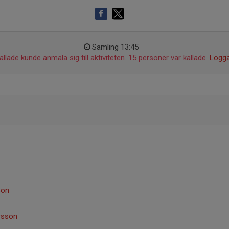
Samling 13:45
llade kunde anmäla sig till aktiviteten. 15 personer var kallade.
Logga
son
rsson