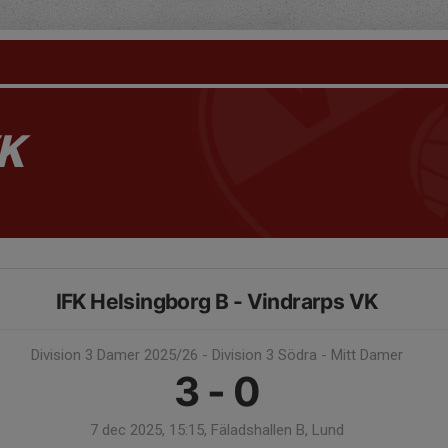
K
IFK Helsingborg B - Vindrarps VK
Division 3 Damer 2025/26 - Division 3 Södra - Mitt Damer
3 - 0
7 dec 2025, 15:15, Fäladshallen B, Lund