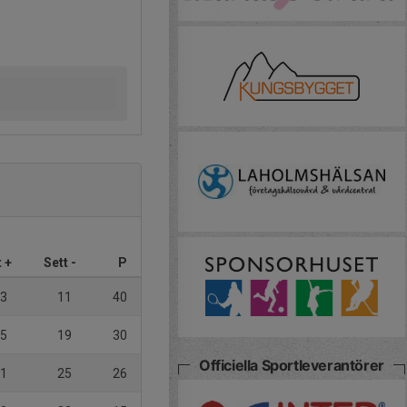
t +
Sett -
P
3
11
40
5
19
30
Officiella Sportleverantörer
1
25
26