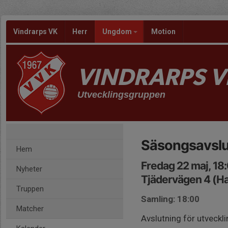
Vindrarps VK
Herr
Ungdom
Motion
VINDRARPS V
Utvecklingsgruppen
Säsongsavslu
Hem
Fredag 22 maj, 18
Nyheter
Tjädervägen 4 (H
Truppen
Samling: 18:00
Matcher
Avslutning för utveckl