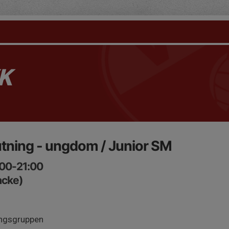
K
tning - ungdom / Junior SM
:00-21:00
acke)
ingsgruppen