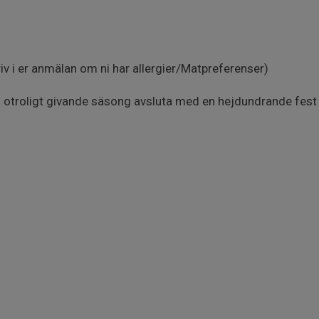
v i er anmälan om ni har allergier/Matpreferenser)
och otroligt givande säsong avsluta med en hejdundrande fest 