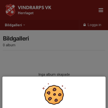
VINDRARPS VK
Herrlaget
Logga in
Bildgalleri
Bildgalleri
0 album
Inga album skapade