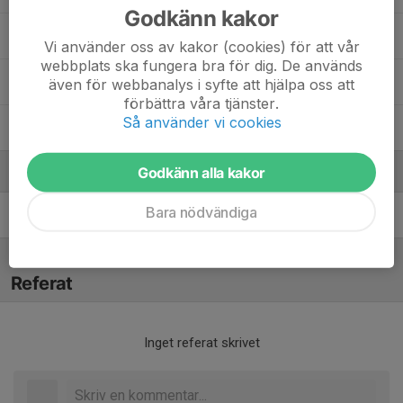
Godkänn kakor
Lukas Karlsson
Vi använder oss av kakor (cookies) för att vår
webbplats ska fungera bra för dig. De används
Noel Andersson
även för webbanalys i syfte att hjälpa oss att
förbättra våra tjänster.
Så använder vi cookies
Theodor Ritter
Godkänn alla kakor
Ledare
Bara nödvändiga
Filip Nilsson
Tränare
Referat
Inget referat skrivet