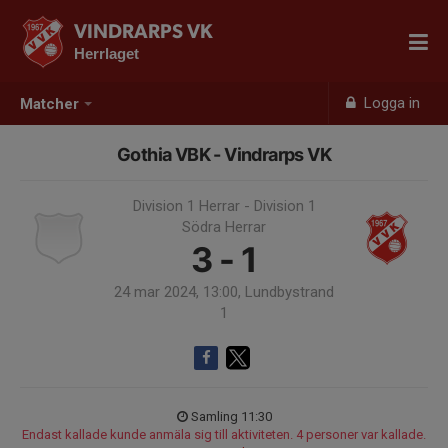
VINDRARPS VK
Herrlaget
Logga in
Matcher
Gothia VBK - Vindrarps VK
Division 1 Herrar - Division 1
Södra Herrar
3 - 1
24 mar 2024, 13:00, Lundbystrand
1
Samling 11:30
Endast kallade kunde anmäla sig till aktiviteten. 4 personer var kallade.