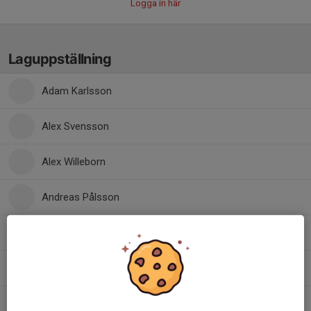
Logga in här
Laguppställning
Adam Karlsson
Alex Svensson
Alex Willeborn
Andreas Pålsson
Emil Hjerpe
Erik Hansson
Jonas Svantesson