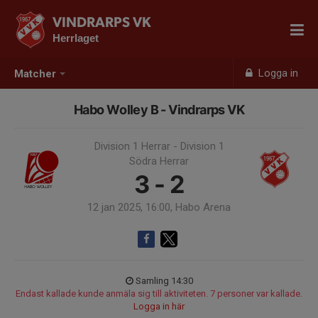
VINDRARPS VK
Herrlaget
Logga in
Matcher
Habo Wolley B - Vindrarps VK
Division 1 Herrar - Division 1
Södra Herrar
3 - 2
12 jan 2025, 16:00, Habo Arena
Samling 14:30
Endast kallade kunde anmäla sig till aktiviteten. 7 personer var kallade.
Logga in här