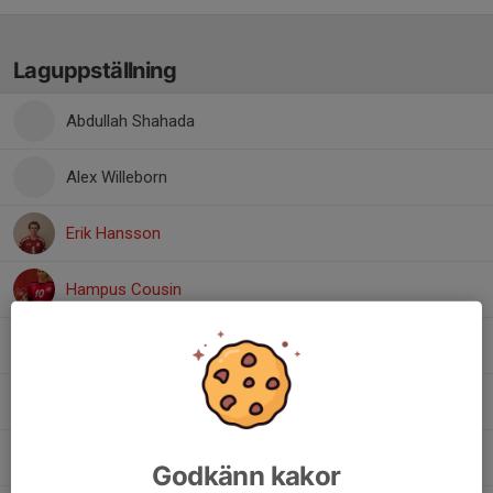
Laguppställning
Abdullah Shahada
Alex Willeborn
Erik Hansson
Hampus Cousin
Jack Eriksson
Jonas Svantesson
Lukas Karlsson
Godkänn kakor