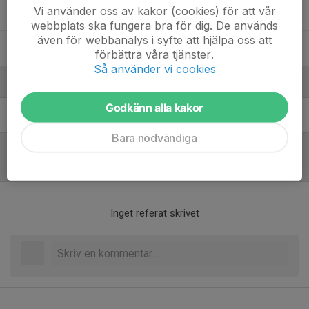
Vi använder oss av kakor (cookies) för att vår
Noel Andersson
webbplats ska fungera bra för dig. De används
även för webbanalys i syfte att hjälpa oss att
Peter Lundgren
förbättra våra tjänster.
Så använder vi cookies
Ledare
Godkänn alla kakor
Filip Nilsson
Tränare
Bara nödvändiga
Referat
Inget referat skrivet