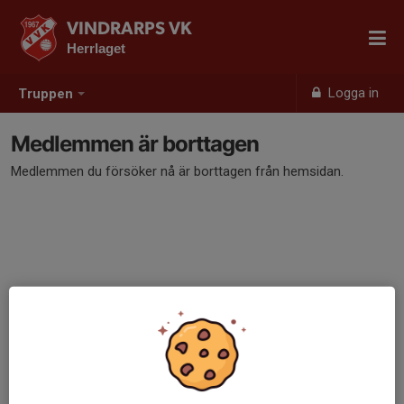
VINDRARPS VK
Herrlaget
Logga in
Truppen
Medlemmen är borttagen
Medlemmen du försöker nå är borttagen från hemsidan.