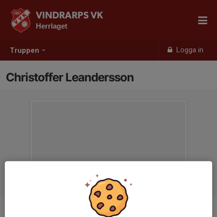
VINDRARPS VK
Herrlaget
Logga in
Truppen
Christoffer Leandersson
Position
-